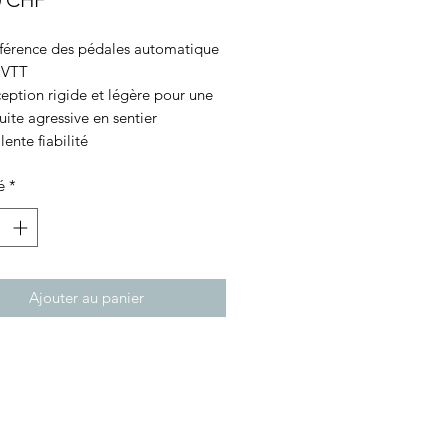
0 CHF
éférence des pédales automatique
 VTT
eption rigide et légère pour une
ite agressive en sentier
lente fiabilité
é
*
Ajouter au panier