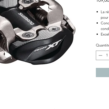
109,0
La r
pour
Conc
condu
Excel
Quantit