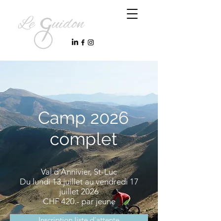
Camp 2026
complet
Val d'Annivier, St-Luc
Du lundi 13 juillet au vendredi 17
juillet 2026
CHF 420.- par jeune
Inscription liste d'attente