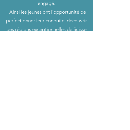
engagé.
Ainsi les jeunes ont l'opportunité de
perfectionner leur conduite, découvrir
des régions exceptionnelles de Suisse
et développer des valeurs d'entraide,
d'amitié et de vie en communauté.
Le Guidon
info@leguidon.ch
076 345 55 83
Rte St-Nicolas-de-Flüe 6
1700 Fribourg - CH