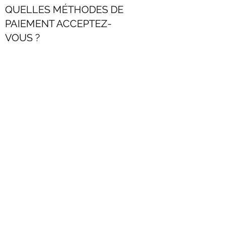
QUELLES MÉTHODES DE
PAIEMENT ACCEPTEZ-
VOUS ?
A la boutique, nous acceptons pour l'instant
les espèces uniquement. Toutefois, vous
pouvez régler aisément vos achats en ligne
sur note site web : Mastercard, Paypal,
Twint, Postfinance.
Le Guidon
info@leguidon.ch
076 345 55 83
Rte St-Nicolas-de-Flüe 6
1700 Fribourg - CH