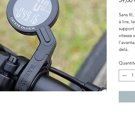
59,00
Sans fil
à lire,
support 
vitesse 
l'avanta
delà.
Quantit