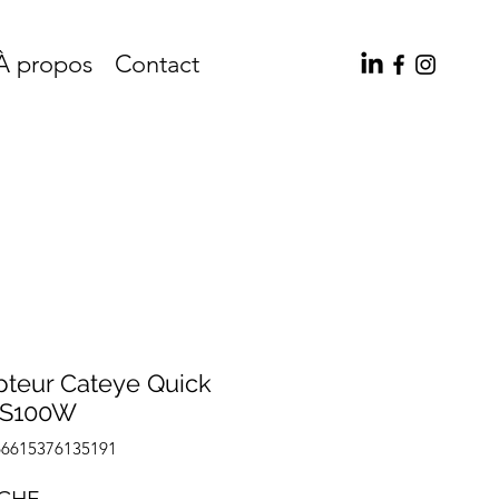
À propos
Contact
teur Cateye Quick
RS100W
66615376135191
Prix